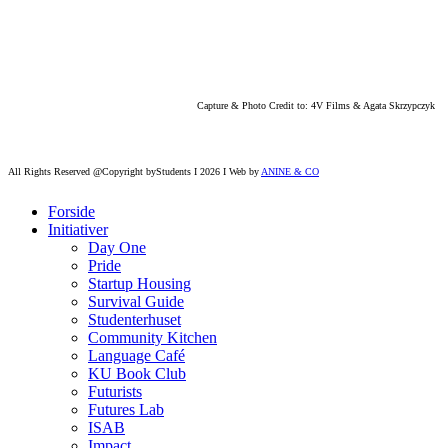
Capture & Photo Credit to: 4V Films & Agata Skrzypczyk
All Rights Reserved @Copyright byStudents I 2026 I Web by
ANINE & CO
Forside
Initiativer
Day One
Pride
Startup Housing
Survival Guide
Studenterhuset
Community Kitchen
Language Café
KU Book Club
Futurists
Futures Lab
ISAB
Impact