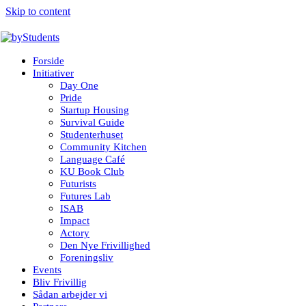
Skip to content
Forside
Initiativer
Day One
Pride
Startup Housing
Survival Guide
Studenterhuset
Community Kitchen
Language Café
KU Book Club
Futurists
Futures Lab
ISAB
Impact
Actory
Den Nye Frivillighed
Foreningsliv
Events
Bliv Frivillig
Sådan arbejder vi