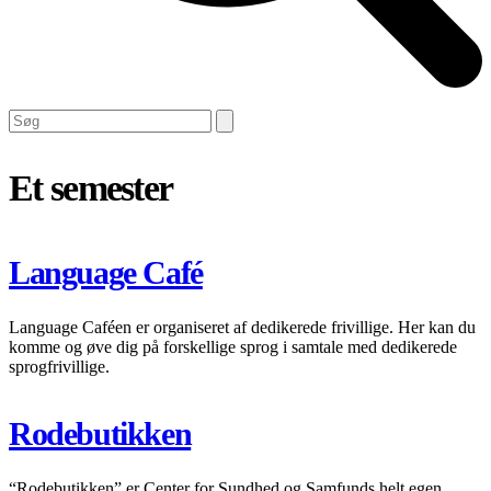
Open
Close
Search
mobile
mobile
menu
menu
Et semester
Language Café
Language Caféen er organiseret af dedikerede frivillige. Her kan du
komme og øve dig på forskellige sprog i samtale med dedikerede
sprogfrivillige.
Rodebutikken
“Rodebutikken” er Center for Sundhed og Samfunds helt egen