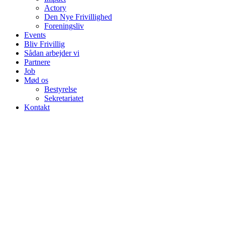
Actory
Den Nye Frivillighed
Foreningsliv
Events
Bliv Frivillig
Sådan arbejder vi
Partnere
Job
Mød os
Bestyrelse
Sekretariatet
Kontakt
EN
B
T
T